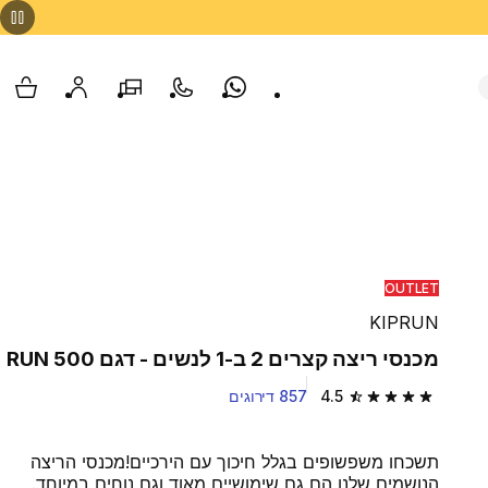
Whatsapp
צור קשר
הסניפים שלנו
החשבון שלי
עגלת
OUTLET
KIPRUN
מכנסי ריצה קצרים 2 ב-1 לנשים - דגם RUN 500
4.5
857 דירוגים
4.5 out of 5 stars from 857 reviews
תשכחו משפשופים בגלל חיכוך עם הירכיים!מכנסי הריצה
הנושמים שלנו הם גם שימושיים מאוד וגם נוחים במיוחד.