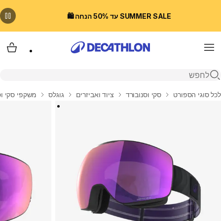
SUMMER SALE עד 50% הנחה 🛍️
Menu
עגלת
פתיחת חיפוש
בית
לכל סוגי הספורט
סקי וסנובורד
ציוד ואביזרים
גוגלס
משקפי סקי וסנובור