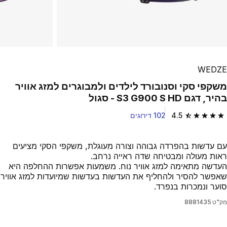
Play Video
WEDZE
משקפי סקי וסנובורד לילדים ולמבוגרים למזג אוויר
בהיר, דגם S3 G900 S HD - סגול
4.5
102 דירוגים
4.5 out of 5 stars from 102 reviews
עם עדשות בהפרדה גבוהה וצורה מעוגלת, משקפי הסקי מציעים
ראות מעולה ומבטיחה שדה ראייה נרחב.
העדשה מתאימה למזג אוויר נוח. משמעות אפשרות ההחלפה היא
שאפשר להסיר ולהחליף את העדשות בעדשות שמיועדות למזג אוויר
סוער ונמכרות בנפרד.
מק"ט
8881435