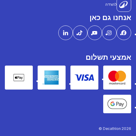
להורדה
אנחנו גם כאן
אמצעי תשלום
pple Pay
American express
Visa
Mastercard
Google Pay
Decathlon 2026 ©