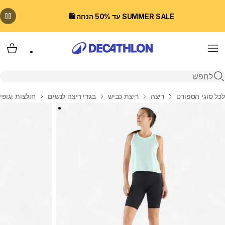
SUMMER SALE עד 50% הנחה 🛍️
Menu
עגלת
פתיחת חיפוש
בית
לכל סוגי הספורט
ריצה
ריצת כביש
בגדי ריצה לנשים
חולצות וגופי