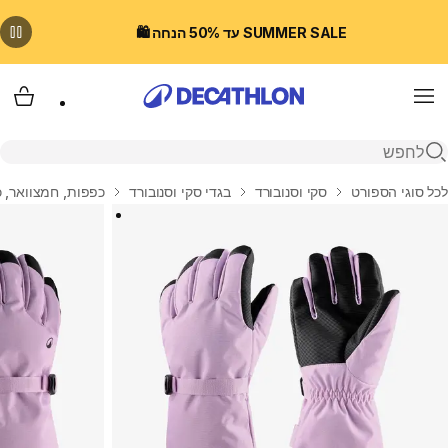
SUMMER SALE עד 50% הנחה 🛍️
Menu
עגלת
פתיחת חיפוש
בית
לכל סוגי הספורט
סקי וסנובורד
בגדי סקי וסנובורד
כפפות, חמצוואר, כ