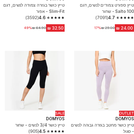
טייץ ספורט צמודים לנשים, דגם
טייץ כושר בגזרה צמודה לנשים, דגם
Salto 100 - שחור
Slim-Fit - אפור
(3592)
4.6
(7091)
4.7
4.6 out of 5 stars from 3592 reviews
4.7 out of 5 stars from 7091 reviews
17%
מחיר לפני הנחה
מחיר לפני הנחה
49%
SALE
OUTLET
DOMYOS
DOMYOS
טייץ כושר מחטב בגזרה גבוהה לנשים
טייץ כושר 3/4 לנשים - שחור
- סגול
4.5
(905)