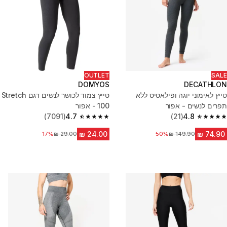
OUTLET
SALE
DOMYOS
DECATHLON
טייץ לאימוני יוגה ופילאטיס ללא
טייץ צמוד לכושר לנשים דגם Stretch
תפרים לנשים - אפור
100 - אפור
(7091)
4.7
(21)
4.8
4.7 out of 5 stars from 7091 reviews
4.8 out of 5 stars from 21 reviews
מחיר לפני הנחה
50%
17%
מחיר לפני הנחה