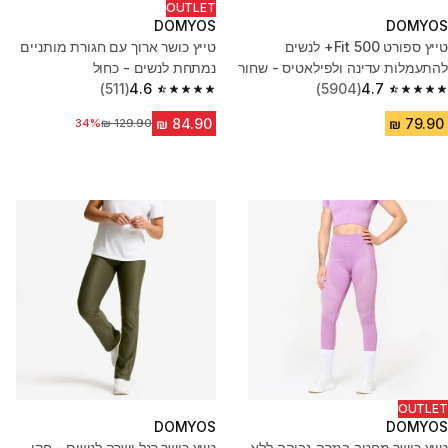
OUTLET
DOMYOS
DOMYOS
טייץ ספורט 500 Fit+ לנשים
טייץ כושר ארוך עם חגורת מותניים
להתעמלות עדינה ולפילאטיס - שחור
נמתחת לנשים - כחול
(511)
4.6
(5904)
4.7
4.6 out of 5 stars from 511 reviews
4.7 out of 5 stars from 5904 reviews
מחיר לפני הנחה
34%
OUTLET
DOMYOS
DOMYOS
טייץ כושר מחטב בגזרה גבוהה ללא
טייץ כושר רגל ישרה לנשים - חקי