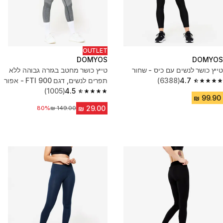
OUTLET
DOMYOS
DOMYOS
טייץ כושר לנשים עם כיס - שחור
טייץ כושר מחטב בגזרה גבוהה ללא
4.7
(6388)
תפרים לנשים, דגם FTI 900 - אפור
4.7 out of 5 stars from 6388 reviews
(1005)
4.5
4.5 out of 5 stars from 1005 reviews
מחיר לפני הנחה
80%