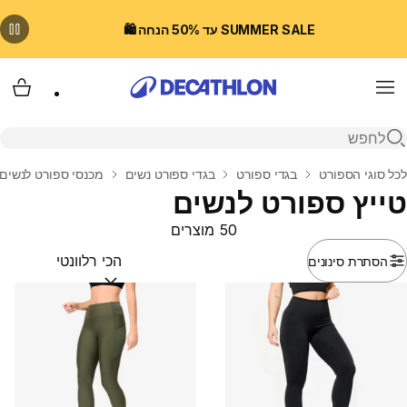
SUMMER SALE עד 50% הנחה 🛍️
Menu
עגלת
פתיחת חיפוש
בית
לכל סוגי הספורט
בגדי ספורט
בגדי ספורט נשים
מכנסי ספורט לנשים
טייץ ספורט לנשים
50 מוצרים
הסתרת סינונים
מיין לפי:
(optional)