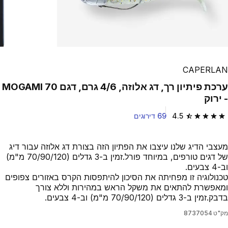
Play Video
CAPERLAN
ערכת פיתיון רך, דג אלוזה, 4/6 גרם, דגם MOGAMI 70‏
- ירוק
4.5
69 דירוגים
4.5 out of 5 stars from 69 reviews
מעצבי הדיג שלנו עיצבו את הפתיון הזה בצורת דג אלוזה עבור דיג
של דגים טורפים, במיוחד פורל.זמין ב-3 גדלים (70/90/120 מ"מ)
וב-4 צבעים.
טכנולוגיה זו מפחיתה את הסיכון להיתפסות הקרס באזורים צפופים
ומאפשרת להתאים את משקל הראש במהירות וללא צורך
בדבק.זמין ב-3 גדלים (70/90/120 מ"מ) וב-4 צבעים.
מק"ט
8737054