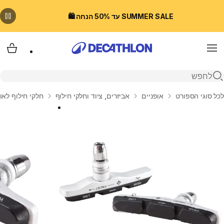
SUMMER SALE עד 50% הנחה 🛍️
Menu
עגלת
פתיחת חיפוש
בית
לכל סוגי הספורט
אופניים
אביזרים, ציוד וחלקי חילוף
חלקי חילוף לאו