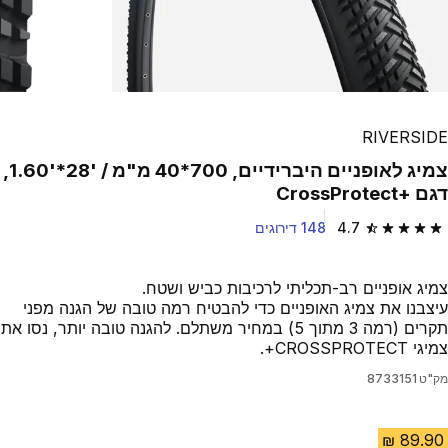
RIVERSIDE
צמיג לאופניים היברידיים, 700*40 מ"מ / '28*'1.60,
דגם +CrossProtect
4.7
148 דירוגים
4.7 out of 5 stars from 148 reviews
צמיג אופניים רב-תכליתי לרכיבות כביש ושטח.
עיצבנו את צמיג האופניים כדי להבטיח רמה טובה של הגנה מפני
תקרים (רמה 3 מתוך 5) במחיר משתלם. להגנה טובה יותר, נסו את
צמיגי CROSSPROTECT+.
מק"ט
8733151