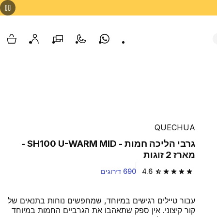
Whatsapp
צור קשר
הסניפים שלנו
החשבון שלי
עגלת
QUECHUA
גרבי הליכה חמות - SH100 U-WARM MID -
מארז 2 זוגות
4.6
690 דירוגים
4.6 out of 5 stars from 690 reviews
עבור טיילים רגישים במיוחד, שמחפשים נוחות בתנאים של
קור קיצוני. אין ספק שתאהבו את הגרביים החמות במיוחד