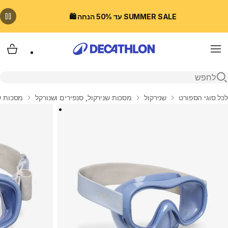
SUMMER SALE עד 50% הנחה 🛍️
Menu
עגלת
פתיחת חיפוש
בית
לכל סוגי הספורט
שנירקול
מסכות שנירקול, סנפירים ושנורקל
מסכות ש