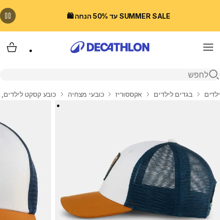
SUMMER SALE עד 50% הנחה 🛍️
Menu
עגלת
פתיחת חיפוש
בית
ילדים
בגדים לילדים
אקססוריז
כובעי מצחיה
כובע קסקט לילדים, דגם MH100 לב