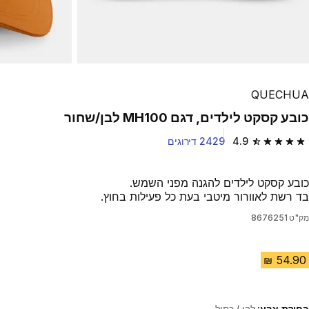
QUECHUA
כובע קסקט לילדים, דגם MH100 לבן/שחור
4.9
2429 דירוגים
4.9 out of 5 stars from 2429 reviews
כובע קסקט לילדים להגנה מפני השמש.
בד רשת לאוורור מיטבי בעת כל פעילות בחוץ.
מק"ט
8676251
בחירת צבע:
לבן / כחול