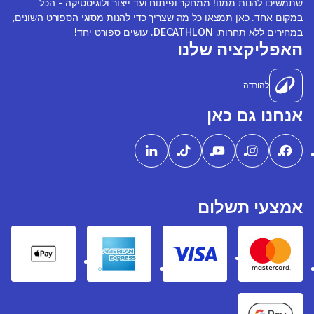
שתמשיכו להנות ממנו! ממחקר ופיתוח ועד ייצור ולוגיסטיקה - הכל
במקום אחד. כאן תמצאו כל מה שצריך כדי להנות מסוגי הספורט השונים,
במחירים ללא תחרות. DECATHLON. עושים ספורט יחד!
האפליקציה שלנו
להורדה
אנחנו גם כאן
אמצעי תשלום
pple Pay
American express
Visa
Mastercard