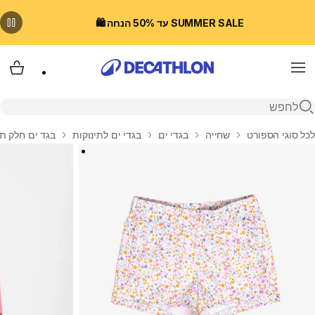
SUMMER SALE עד 50% הנחה 🛍️
Menu
עגלת
פתיחת חיפוש
בית
לכל סוגי הספורט
שחייה
בגדי ים
בגדי ים לתינוקות
בגד ים חלק תח