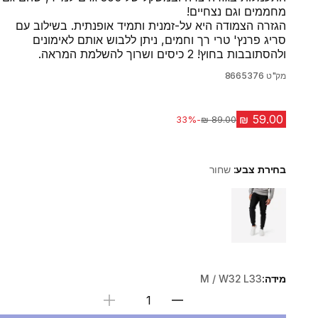
מחממים וגם נצחיים!
הגזרה הצמודה היא על-זמנית ותמיד אופנתית. בשילוב עם
סריג פרנץ' טרי רך וחמים, ניתן ללבוש אותם לאימונים
ולהסתובבות בחוץ! 2 כיסים ושרוך להשלמת המראה.
מק"ט
8665376
-33%
מחיר לפני הנחה
בחירת צבע:
שחור
Choose a variant
מידה:
M / W32 L33
בחירת כמות