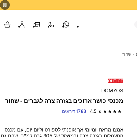
Whatsapp
צור קשר
הסניפים שלנו
החשבון שלי
עגלת
 - שחור
OUTLET
DOMYOS
מכנסי כושר ארוכים בגזרה צרה לגברים - שחור
4.5
1783 דירוגים
4.5 out of 5 stars from 1783 reviews
אמצו מראה יומיומי אך אופנתי לספורט וליום יום, עם מכנסי
התעמלות בגזרה צרה ובמשקל של 305 גרם למ"ר, שהם גם