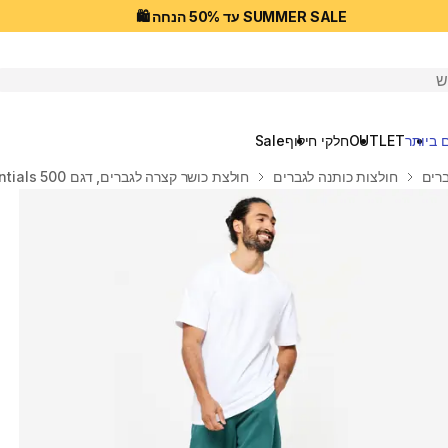
SUMMER SALE עד 50% הנחה 🛍️
יפוש
 ביותר
OUTLET
חלקי חילוף
Sale
רים
חולצות כותנה לגברים
חולצת כושר קצרה לגברים, דגם 500 Essentials - לבן