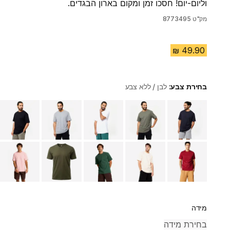
וליום-יום! חסכו זמן ומקום בארון הבגדים.
מק"ט
8773495
בחירת צבע:
לבן / ללא צבע
Choose a variant
מידה