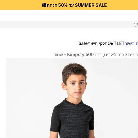
SUMMER SALE עד 50% הנחה 🛍️
יפוש
 ביותר
OUTLET
חלקי חילוף
Sale
רה לילדים, דגם Keepdry 500 - שחור