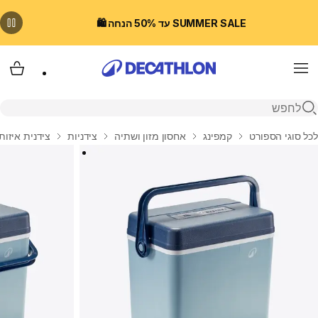
SUMMER SALE עד 50% הנחה 🛍️
Menu
עגלת
פתיחת חיפוש
בית
לכל סוגי הספורט
קמפינג
אחסון מזון ושתיה
צידניות
צידנית איזותרמית קשיחה 32 ליטר לקמ