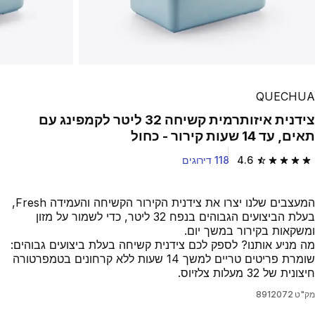
QUECHUA
צידנית איזותרמית קשיחה 32 ליטר לקמפינג עם
תאים‏, עד 14 שעות קירור - כחול
4.6
118 דירוגים
4.6 out of 5 stars from 118 reviews
המעצבים שלנו יצרו את צידנית הקירור הקשיחה והעמידה Fresh,
בעלת הביצועים הגבוהים בנפח 32 ליטר, כדי לשמור על מזון
ומשקאות בקירור במשך יום.
מה מניע אותנו? לספק לכם צידנית קשיחה בעלת ביצועים גבוהים:
שומרת פריטים טריים למשך 14 שעות ללא קרחונים בטמפרטורה
חיצונית של 32 מעלות צלזיוס.
מק"ט
8912072