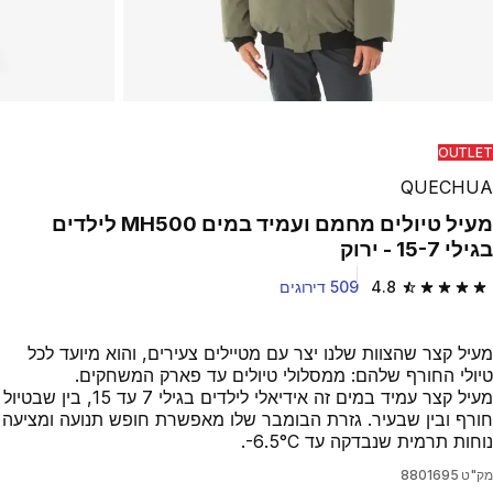
OUTLET
QUECHUA
מעיל טיולים מחמם ועמיד במים MH500 לילדים
בגילי 15-7 - ירוק
4.8
509 דירוגים
4.8 out of 5 stars from 509 reviews
מעיל קצר שהצוות שלנו יצר עם מטיילים צעירים, והוא מיועד לכל
טיולי החורף שלהם: ממסלולי טיולים עד פארק המשחקים.
מעיל קצר עמיד במים זה אידיאלי לילדים בגילי 7 עד 15, בין שבטיול
חורף ובין שבעיר. גזרת הבומבר שלו מאפשרת חופש תנועה ומציעה
נוחות תרמית שנבדקה עד ‎-6.5°C.
מק"ט
8801695