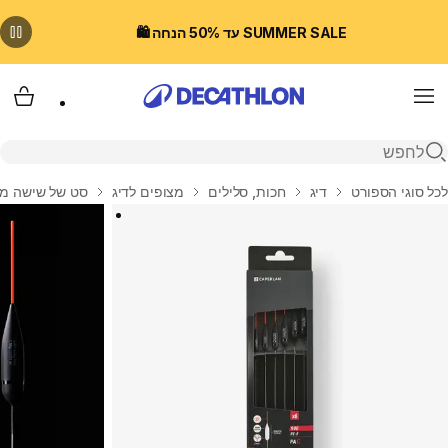
SUMMER SALE עד 50% הנחה 🛍️
Menu
עגלת
פתיחת חיפוש
בית
לכל סוגי הספורט
דיג
חכות, סלילים
מצופים לדיג
סט של שישה מצופי F900 לדיג עם ח