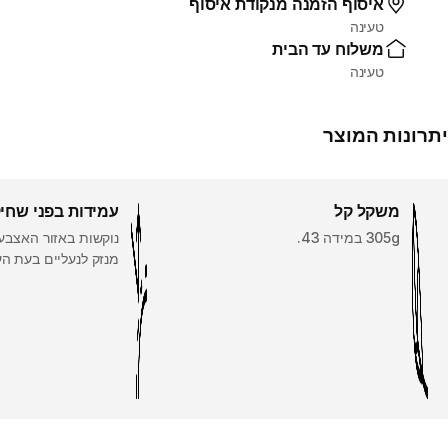
איסוף הזמנה מנקודת איסוף
טעינה
משלוח עד הבית
טעינה
יתרונות המוצר
משקל קל
עמידות בפני שחי
305g במידה 43.
נוקשות באזור האצבעו
מנזק לנעליים בעת הע