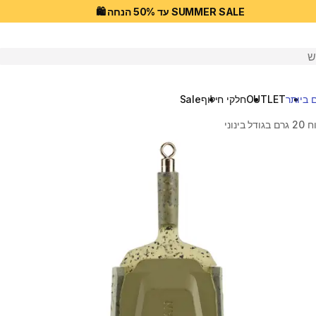
SUMMER SALE עד 50% הנחה 🛍️
יפוש
 ביותר
OUTLET
חלקי חילוף
Sale
ינוני