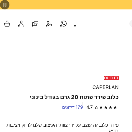
Whatsapp
צור קשר
הסניפים שלנו
החשבון שלי
עגלת
OUTLET
CAPERLAN
כלוב פידר פתוח 20 גרם בגודל בינוני
4.7
179 דירוגים
4.7 out of 5 stars from 179 reviews
פידר כלוב זה עוצב על ידי צוותי העיצוב שלנו לדיוק ויציבות
בדייג.