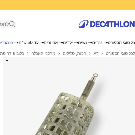
פתיחת ח
כל סוגי הספורט
גברים
נשים
ילדים
אביזרים
עד 50 ש"ח
הנמכרים
בית
לכל סוגי הספורט
דיג
חכות, סלילים
מתקני האכלה
כלוב פידר פתוח 20 גרם בגודל ב