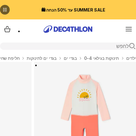
SUMMER SALE עד 50% הנחה 🛍️
Menu
עגלת
פתיחת חיפוש
בית
ילדים
תינוקות בגילאי 0-4
בגדי ים
בגדי ים לתינוקות
חליפת שחייה ל