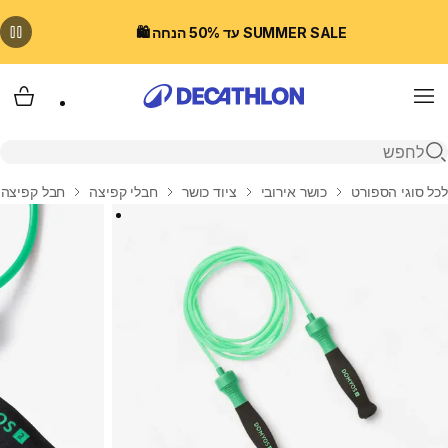
SUMMER SALE עד 50% הנחה 🛍️
Menu
עגלת
פתיחת חיפוש
בית
לכל סוגי הספורט
כושר אירובי
ציוד כושר
חבלי קפיצה
חבל קפיצה מתכוונן 3 מטר,