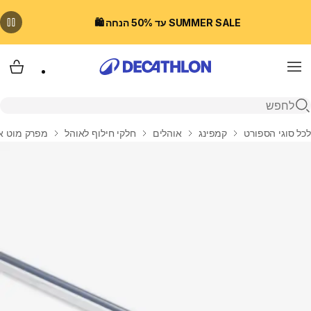
SUMMER SALE עד 50% הנחה 🛍️
Menu
עגלת
פתיחת חיפוש
בית
לכל סוגי הספורט
קמפינג
אוהלים
חלקי חילוף לאוהל
מפרק מוט אלומיניום 8.5mm בק