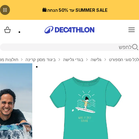
SUMMER SALE עד 50% הנחה 🛍️
Menu
עגלת
פתיחת חיפוש
בית
לכל סוגי הספורט
גלישה
בגדי גלישה
ביגוד מסנן קרינה
חולצות מסנ