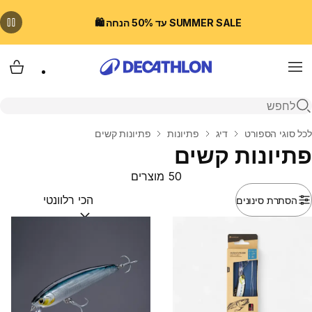
SUMMER SALE עד 50% הנחה 🛍️
Menu
עגלת
פתיחת חיפוש
בית
לכל סוגי הספורט
דיג
פתיונות
פתיונות קשים
פתיונות קשים
50 מוצרים
הסתרת סינונים
מיין לפי:
(optional)