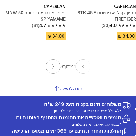
CAPERLAN
CAPERLAN
פתיון צף לדיג פתיונות STK 45 F
פיתיון צף לדיג פיתיונות MNW 50
SP YAMAME
FIRETIGER
(81)
4.7
(33)
4.6
4.7 out of 5 stars from 81 reviews
4.6 out of 5 stars from 33 reviews
1
מתוך
3
חזרה למעלה
משלוחים חינם בקניה מעל 249 ש"ח
*לא כולל מוצרים כבדים וגדולים, בכפוף לתקנון
מזמינים ואוספים את ההזמנה מהסניף באותו היום
*בכפוף למלאי ולמדיניות משלוחים
החלפות והחזרות חינם עד 365 ימים ממועד הרכישה