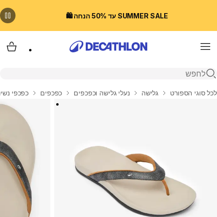
SUMMER SALE עד 50% הנחה 🛍️
Menu
עגלת
פתיחת חיפוש
בית
לכל סוגי הספורט
גלישה
נעלי גלישה וכפכפים
כפכפים
כפכפי נשי