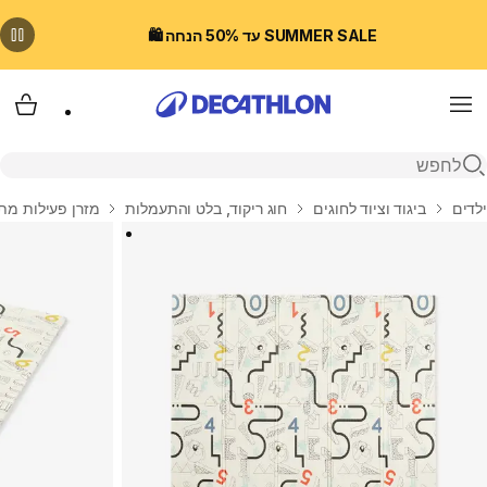
SUMMER SALE עד 50% הנחה 🛍️
Menu
עגלת
פתיחת חיפוש
בית
ילדים
ביגוד וציוד לחוגים
חוג ריקוד, בלט והתעמלות
מזרן פעילות מתק