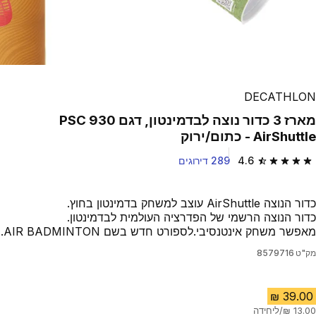
Play Video
DECATHLON
מארז 3 כדור נוצה לבדמינטון, דגם PSC 930
AirShuttle - כתום/ירוק
4.6
289 דירוגים
4.6 out of 5 stars from 289 reviews
כדור הנוצה AirShuttle עוצב למשחק בדמינטון בחוץ.
כדור הנוצה הרשמי של הפדרציה העולמית לבדמינטון.
מאפשר משחק אינטנסיבי.לספורט חדש בשם AIR BADMINTON.
מק"ט
8579716