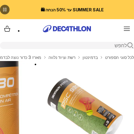
SUMMER SALE עד 50% הנחה 🛍️
Menu
עגלת
פתיחת חיפוש
בית
לכל סוגי הספורט
בדמינטון
רשת וציוד נלווה
מארז 3 כדור נוצה לבדמינטון, דגם PSC 930 AirShuttle - כתום/ירוק