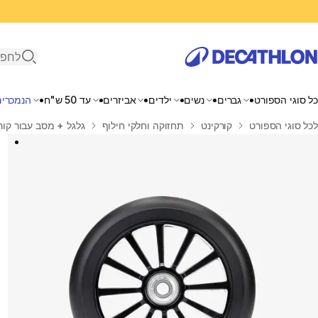
פתיחת ח
כל סוגי הספורט
גברים
נשים
ילדים
אביזרים
עד 50 ש"ח
הנמכרים
בית
לכל סוגי הספורט
קורקינט
תחזוקה וחלקי חילוף
גלגל + מסב עבור קורקינטים MID1, ‏MID 3, ‏MID 5, ‏Y 3