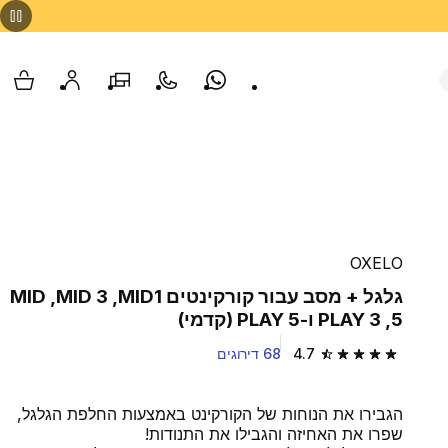
Whatsapp
צור קשר
הסניפים שלנו
החשבון שלי
עגלת
OXELO
גלגל + מסב עבור קורקינטים MID1, ‏MID 3, ‏MID
5, ‏PLAY 3 ו-PLAY 5 (קדמי)
4.7
68 דירוגים
4.7 out of 5 stars from 68 reviews
הגבירו את הנוחות של הקורקינט באמצעות החלפת הגלגל,
שפרו את האחיזה והגבילו את התנודות!