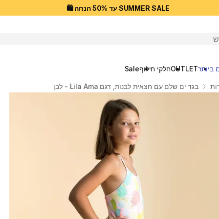
SUMMER SALE עד 50% הנחה 🛍️
יפוש
 ביותר
OUTLET
חלקי חילוף
Sale
ות
בגד ים שלם עם חצאית לבנות, דגם Lila Ama - לבן