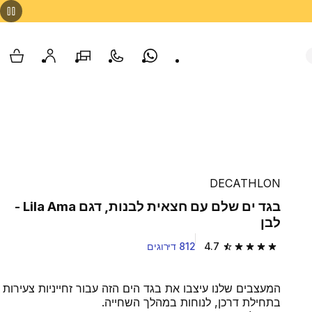
Whatsapp
צור קשר
הסניפים שלנו
החשבון שלי
עגלת
DECATHLON
בגד ים שלם עם חצאית לבנות, דגם Lila Ama -
לבן
4.7
812 דירוגים
4.7 out of 5 stars from 812 reviews
המעצבים שלנו עיצבו את בגד הים הזה עבור זחייניות צעירות
בתחילת דרכן, לנוחות במהלך השחייה.