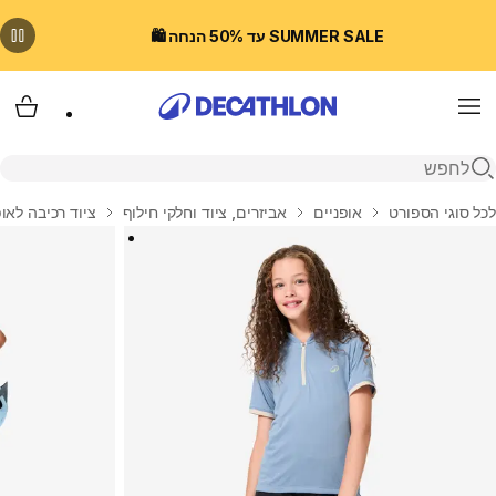
SUMMER SALE עד 50% הנחה 🛍️
Menu
עגלת
פתיחת חיפוש
בית
לכל סוגי הספורט
אופניים
אביזרים, ציוד וחלקי חילוף
ציוד רכיבה לאופ