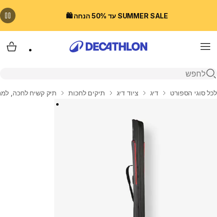
SUMMER SALE עד 50% הנחה 🛍️
Menu
עגלת
פתיחת חיפוש
בית
לכל סוגי הספורט
דיג
ציוד דיג
תיקים לחכות
תיק קשיח לחכה, למח