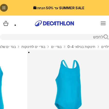
SUMMER SALE עד 50% הנחה 🛍️
Menu
עגלת
פתיחת חיפוש
בית
ילדים
תינוקות בגילאי 0-4
בגדי ים
בגדי ים לתינוקות
בגד ים שלם