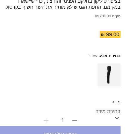
בציפוי סיליקון בחלקם הפנימי והחיצוני, כדי שיישארו
במקומם. החפת הגמיש לא מותיר את העור חשוף בקרסול.
מק"ט
8573303
בחירת צבע:
שחור
Choose a variant
מידה
בחירת כמות
הוספה לסל הקניות