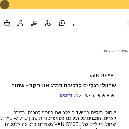
Whatsapp
צור קשר
הסניפים שלנו
החשבון שלי
עגלת
אוויר קר – שחור
VAN RYSEL
שרוולי רגליים לרכיבה במזג אוויר קר – שחור
4.7
756 דירוגים
4.7 out of 5 stars from 756 reviews
שרוולי רגליים המיועדים ללבישה בנוסף למכנסי רכיבה
קצרים, המגנים על רגליכם בטמפרטורות שבין ‎7°C ל- 14°C.
שרוולי רגיליים של VAN RYSEL מצוידים ברצועה אלסטית