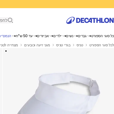
פתיחת ח
כל סוגי הספורט
גברים
נשים
ילדים
אביזרים
עד 50 ש"ח
הנמכרים
בית
לכל סוגי הספורט
טניס
בגדי טניס
מגני זיעה וכובעים
מצחייה לטניס 56 ס"מ דגם TV 100 