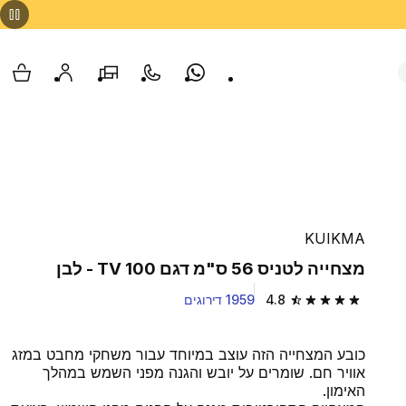
Whatsapp
צור קשר
הסניפים שלנו
החשבון שלי
עגלת
KUIKMA
מצחייה לטניס 56 ס"מ דגם TV 100 - לבן
4.8
1959 דירוגים
4.8 out of 5 stars from 1959 reviews
כובע המצחייה הזה עוצב במיוחד עבור משחקי מחבט במזג
אוויר חם. שומרים על יובש והגנה מפני השמש במהלך
האימון.