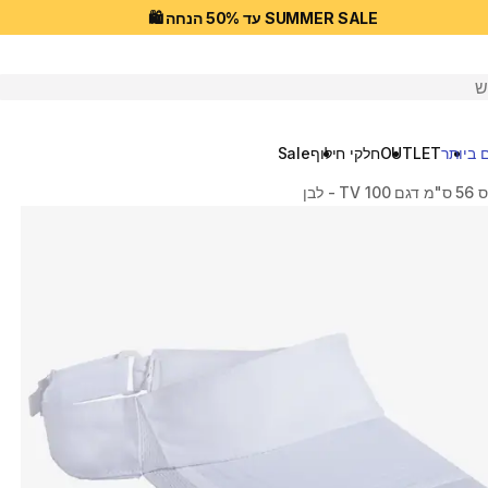
SUMMER SALE עד 50% הנחה 🛍️
יפוש
 ביותר
OUTLET
חלקי חילוף
Sale
- לבן