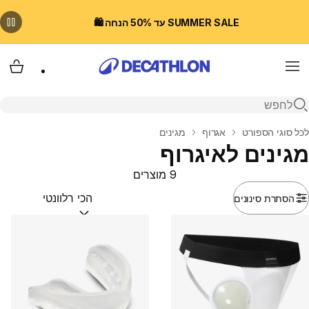
SUMMER SALE עד 50% הנחה 🛍️
Menu
עגלת
פתיחת חיפוש
בית
לכל סוגי הספורט
אגרוף
מגינים
מגינים לאיגרוף
9 מוצרים
הסתרת סינונים
מיין לפי:
(optional)