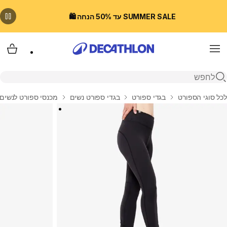
SUMMER SALE עד 50% הנחה 🛍️
Menu
עגלת
פתיחת חיפוש
בית
לכל סוגי הספורט
בגדי ספורט
בגדי ספורט נשים
מכנסי ספורט לנשים