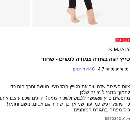
OUTLET
KIMJALY
טייץ יוגה בגזרה צמודה לנשים - שחור
4.7
440 דירוגים
4.7 out of 5 stars from 440 reviews
צוות העיצוב שלנו יצר את הטייץ המקצועי, הנושם והרך הזה כדי
לתמוך בתרגול היוגה שלכן
מחפשים טייץ שאפשר ללבוש ולשכוח ממנו? היוגים שלנו עיצבו אותו
כך שהוא ירגיש כמו עור שני אך כך שיהיה גם אטום, נושם ותומך!
כיס מפתח בחגורת המותניים.
מק"ט
8560353