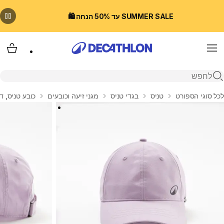
SUMMER SALE עד 50% הנחה 🛍️
Menu
עגלת
פתיחת חיפוש
בית
לכל סוגי הספורט
טניס
בגדי טניס
מגני זיעה וכובעים
כובע טניס, דגם TC 500 