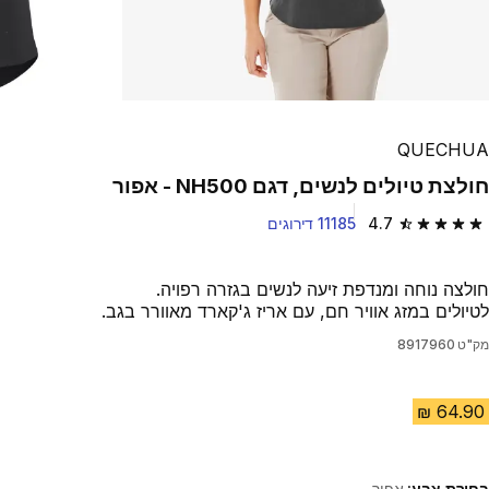
QUECHUA
חולצת טיולים לנשים, דגם NH500 - אפור
4.7
11185 דירוגים
4.7 out of 5 stars from 11185 reviews
חולצה נוחה ומנדפת זיעה לנשים בגזרה רפויה.
לטיולים במזג אוויר חם, עם אריז ג'קארד מאוורר בגב.
מק"ט
8917960
בחירת צבע:
אפור