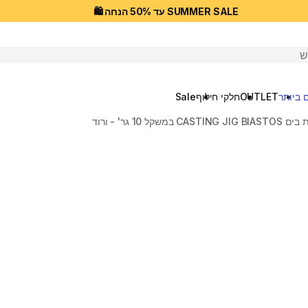
SUMMER SALE עד 50% הנחה 🛍️
יפוש
 ביותר
OUTLET
חלקי חילוף
Sale
קל 10 גר' - ורוד