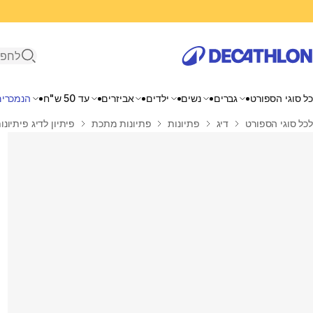
פתיחת ח
כל סוגי הספורט
גברים
נשים
ילדים
אביזרים
עד 50 ש"ח
הנמכרים
בית
לכל סוגי הספורט
דיג
פתיונות
פתיונות מתכת
פיתיון לדיג פיתיונות בים CASTING JIG BIASTOS במש