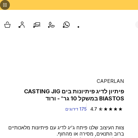
Whatsapp
צור קשר
הסניפים שלנו
החשבון שלי
עגלת
CAPERLAN
פיתיון לדיג פיתיונות בים CASTING JIG
BIASTOS במשקל 10 גר' - ורוד
4.7
175 דירוגים
4.7 out of 5 stars from 175 reviews
צוות העיצוב שלנו פיתח ג'יג לדיג עם פיתיונות מלאכותיים
ברוב התנאים, מסירה או מהחוף.