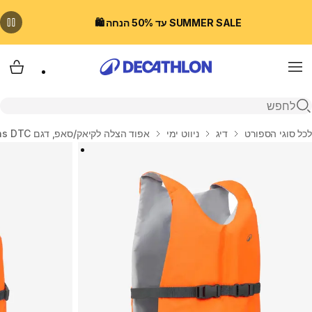
SUMMER SALE עד 50% הנחה 🛍️
Menu
עגלת
פתיחת חיפוש
בית
לכל סוגי הספורט
דיג
ניווט ימי
אפוד הצלה לקיאק/סאפ, דגם BA 50N Newtons DTC - כתום