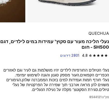
QUECHUA
נעלי הליכה מעור עם סקוץ' עמידות במים לילדים, דגם
SH500 - חום
4.8
2801 דירוגים
4.8 out of 5 stars from 2801 reviews
נעלי הטיולים החורפיות לילדים יהיו מושלמות גם לעיר וגם לאזורים
הכפריים הקפואים.העור מספק סגנון והגנה לשימוש יומיומי.
נעלי חורף חמות ועמידות למים בזכות הממברנה שלהן.הגימורים
משווים להן מראה אורבני תוך שמירה על הפרקטיות של נעלי
טיולים.סגירת הסקוטצ' מקלה על נעילת הנעליים.
מק"ט
8544121