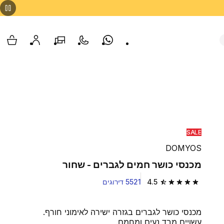
Whatsapp
צור קשר
הסניפים שלנו
החשבון שלי
עגלת
SALE
DOMYOS
מכנסי כושר חמים לגברים - שחור
4.5
5521 דירוגים
4.5 out of 5 stars from 5521 reviews
מכנסי כושר לגברים בגזרה ישירה לאימוני חורף.
עשויים מבד נעים ומחמם.