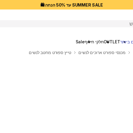
SUMMER SALE עד 50% הנחה 🛍️
יפוש
 ביותר
OUTLET
חלקי חילוף
Sale
מכנסי ספורט ארוכים לנשים
טייץ ספורט מחטב לנשים