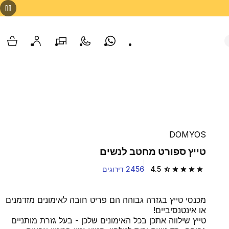
Whatsapp
צור קשר
הסניפים שלנו
החשבון שלי
עגלת
DOMYOS
טייץ ספורט מחטב לנשים
4.5
2456 דירוגים
4.5 out of 5 stars from 2456 reviews
מכנסי טייץ בגזרה גבוהה הם פריט חובה לאימונים מזדמנים
או אינטנסיביים!
טייץ שילווה אתכן בכל האימונים שלכן - בעל גזרת מותניים