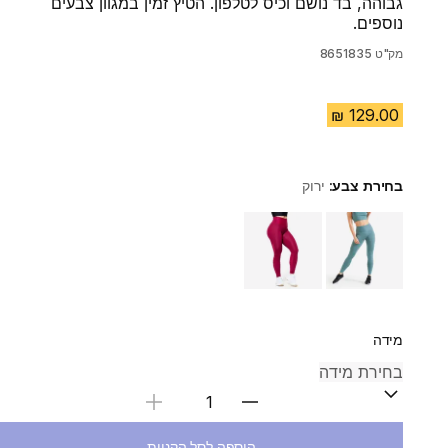
גבוהה, בד נושם וכיס לטלפון. הטיץ זמין במגוון צבעים
נוספים.
מק"ט
8651835
בחירת צבע:
ירוק
Choose a variant
מידה
בחירת כמות
הוספה לסל הקניות