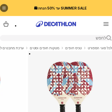
SUMMER SALE עד 50% הנחה 🛍️
Menu
עגלת
פתיחת חיפוש
בית
לכל סוגי הספורט
טניס חופים
מטקות חופים וסטים
ערכת מחבטים לטניס חופים