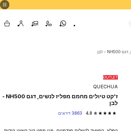
Whatsapp
צור קשר
הסניפים שלנו
החשבון שלי
עגלת
N - לבן
OUTLET
QUECHUA
ז'קט טיולים מחמם מפליז לנשים, דגם NH500 -
לבן
4.8
3863 דירוגים
4.8 out of 5 stars from 3863 reviews
הפליז, המיועד לטיולים מזדמנים, מגן מפני קור קיצוני הודות