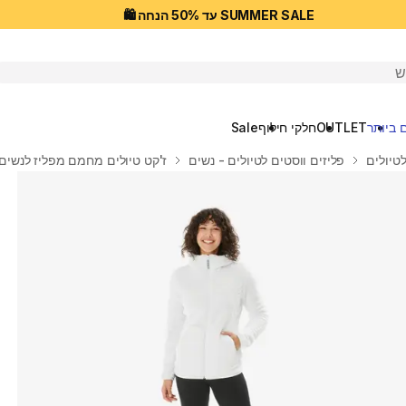
SUMMER SALE עד 50% הנחה 🛍️
יפוש
 ביותר
OUTLET
חלקי חילוף
Sale
לטיולים
פליזים ווסטים לטיולים - נשים
ז'קט טיולים מחמם מפליז לנשים, דגם H500