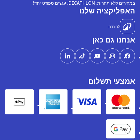
במחירים ללא תחרות. DECATHLON. עושים ספורט יחד!
האפליקציה שלנו
להורדה
אנחנו גם כאן
אמצעי תשלום
pple Pay
American express
Visa
Mastercard
Google Pay