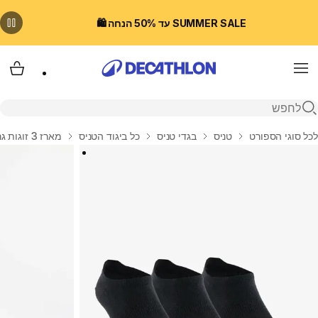
SUMMER SALE עד 50% הנחה 🛍️
Menu
עגלת
פתיחת חיפוש
בית
לכל סוגי הספורט
טניס
בגדי טניס
כל ביגוד הטניס
מארז 3 זוגות גרבי ספורט נמוכים, דגם RS 160 - שחור