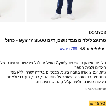
DOMYOS
טרנינג לילדים מבד נושם, דגם Gym'Y S500 - כחול
4.6
789 דירוגים
4.6 out of 5 stars from 789 reviews
חליפת האימון הבסיסית Gym'y מושלמת לכל פעילויות הספורט של
הילדים ולבית הספר.
ג'קט עם צווארון בגובה בינוני. מכנסיים בגזרה ישרה, ללא גומי
בתחתית.בד מוברש ששומר על חום הגוף, לפני, תוך כדי ולאחר
פעילות ספורט.חליפה קלילה, גמישה ועמידה.
מק"ט
8737748