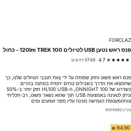
FORCLAZ
פנס ראש נטען USB לטיולים TREK 100‏ 120lm - כחול
4.7
5749 דירוגים
4.7 out of 5 stars from 5749 reviews
פנס ראש פשוט וחזק שפותח על ידי צוות חובבי הטיולים שלנו, כך
שתמצאו את הדרך בשבילים נוחים יחסית במחנה בהרים
כשדרוג של ONNIGHT 100, ה-HL100 USB חזק יותר ב-50%
וניתן לטעינה באמצעות USB תוך שהוא נשאר פשוט, רב-תכליתי
ונוחהמעטפת הגמישה מגינה עליו מפני זעזועים ומים
מק"ט
8505682